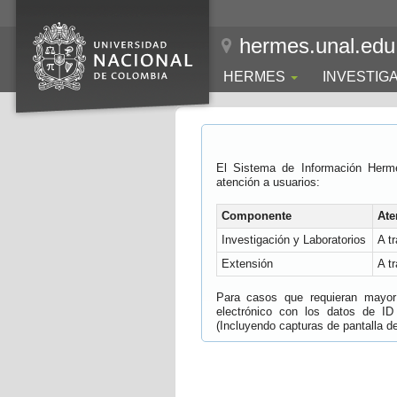
hermes.unal.edu
HERMES
INVESTIG
El Sistema de Información Herm
atención a usuarios:
Componente
Ate
Investigación y Laboratorios
A t
Extensión
A t
Para casos que requieran mayor e
electrónico con los datos de ID
(Incluyendo capturas de pantalla del