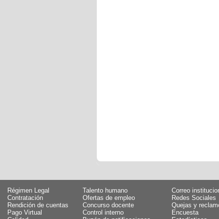
Régimen Legal
Talento humano
Correo institucio
Contratación
Ofertas de empleo
Redes Sociales
Rendición de cuentas
Concurso docente
Quejas y reclam
Pago Virtual
Control interno
Encuesta