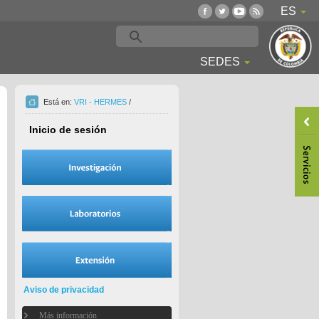
ES
SEDES
Está en:
VRI - HERMES
/
Inicio de sesión
Aviso de privacidad
Más información