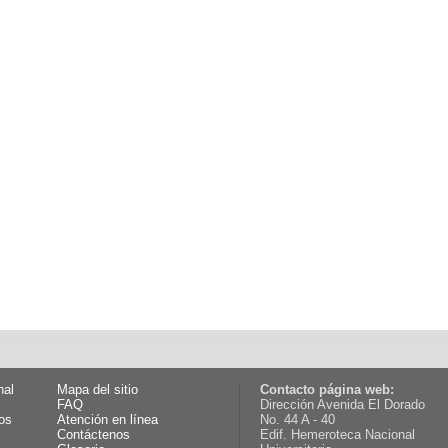
nal
Mapa del sitio
Contacto página web:
FAQ
Dirección Avenida El Dorado
os
Atención en línea
No. 44 A - 40
Contáctenos
Edif. Hemeroteca Nacional