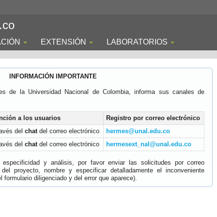
.co
ACIÓN
EXTENSIÓN
LABORATORIOS
INFORMACIÓN IMPORTANTE
es de la Universidad Nacional de Colombia, informa sus canales de
nción a los usuarios
Registro por correo electrónico
ravés del
chat
del correo electrónico
hermes@unal.edu.co
ravés del
chat
del correo electrónico
hermesext_nal@unal.edu.co
specificidad y análisis, por favor enviar las solicitudes por correo
 del proyecto, nombre y especificar detalladamente el inconveniente
 formulario diligenciado y del error que aparece).