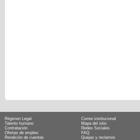
Régimen Legal
Correo institucional
Talento humano
Mapa del sitio
Contratación
Redes Sociales
Ofertas de empleo
FAQ
Rendición de cuentas
Quejas y reclamos