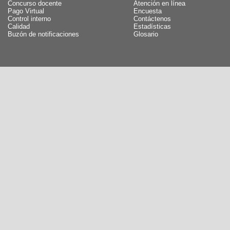
Concurso docente
Atención en línea
Pago Virtual
Encuesta
Control interno
Contáctenos
Calidad
Estadísticas
Buzón de notificaciones
Glosario