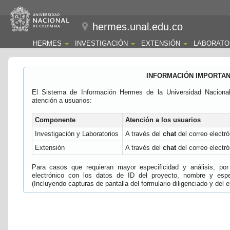
hermes.unal.edu.co
HERMES
INVESTIGACIÓN
EXTENSIÓN
LABORATO
INFORMACIÓN IMPORTA
El Sistema de Información Hermes de la Universidad Naciona
atención a usuarios:
Componente
Atención a los usuarios
Investigación y Laboratorios
A través del
chat
del correo electró
Extensión
A través del
chat
del correo electró
Para casos que requieran mayor especificidad y análisis, por 
electrónico con los datos de ID del proyecto, nombre y espec
(Incluyendo capturas de pantalla del formulario diligenciado y del e