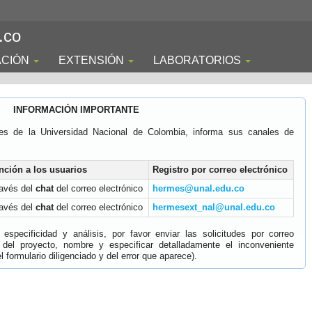
.co
ACIÓN
EXTENSIÓN
LABORATORIOS
INFORMACIÓN IMPORTANTE
es de la Universidad Nacional de Colombia, informa sus canales de
nción a los usuarios
Registro por correo electrónico
ravés del
chat
del correo electrónico
hermes@unal.edu.co
ravés del
chat
del correo electrónico
hermesext_nal@unal.edu.co
specificidad y análisis, por favor enviar las solicitudes por correo
 del proyecto, nombre y especificar detalladamente el inconveniente
 formulario diligenciado y del error que aparece).