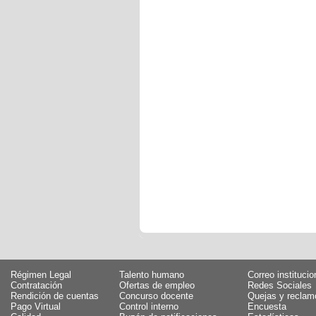
Régimen Legal
Talento humano
Correo institucio
Contratación
Ofertas de empleo
Redes Sociales
Rendición de cuentas
Concurso docente
Quejas y reclam
Pago Virtual
Control interno
Encuesta