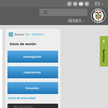
ES
SEDES
Está en:
VRI - HERMES
/
Inicio de sesión
Aviso de privacidad
Más información