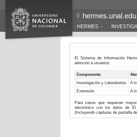
hermes.unal.edu
HERMES
INVESTIG
El Sistema de Información Herm
atención a usuarios:
Componente
Ate
Investigación y Laboratorios
A t
Extensión
A t
Para casos que requieran mayor e
electrónico con los datos de ID
(Incluyendo capturas de pantalla del