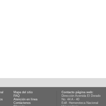
nal
Mapa del sitio
Contacto página web:
FAQ
Dirección Avenida El Dorado
os
Atención en línea
No. 44 A - 40
Contáctenos
Edif. Hemeroteca Nacional