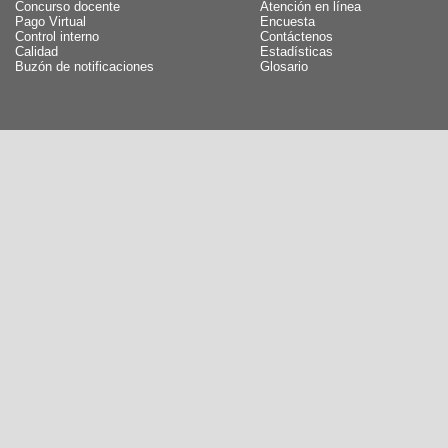
Concurso docente
Atención en línea
Pago Virtual
Encuesta
Control interno
Contáctenos
Calidad
Estadísticas
Buzón de notificaciones
Glosario