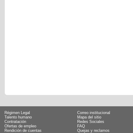
Régimen Legal
Correo institucional
Talento humano
Mapa del sitio
Contratación
Redes Sociales
Ofertas de empleo
FAQ
Rendición de cuentas
Quejas y reclamos