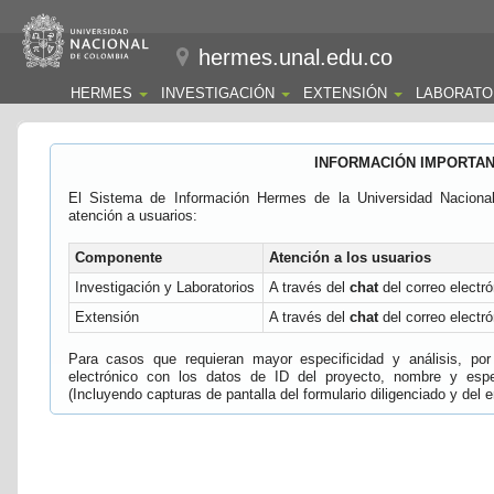
hermes.unal.edu.co
HERMES
INVESTIGACIÓN
EXTENSIÓN
LABORATO
INFORMACIÓN IMPORTA
El Sistema de Información Hermes de la Universidad Naciona
atención a usuarios:
Componente
Atención a los usuarios
Investigación y Laboratorios
A través del
chat
del correo electró
Extensión
A través del
chat
del correo electró
Para casos que requieran mayor especificidad y análisis, por 
electrónico con los datos de ID del proyecto, nombre y espec
(Incluyendo capturas de pantalla del formulario diligenciado y del e