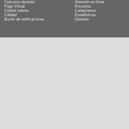
Concurso docente
Atención en línea
Pago Virtual
Encuesta
Control interno
Contáctenos
Calidad
Estadísticas
Buzón de notificaciones
Glosario