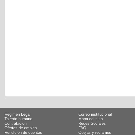
Régimen Legal
Correo institucional
Talento humano
Mapa del sitio
Contratación
Redes Sociales
Ofertas de empleo
FAQ
Rendición de cuentas
Quejas y reclamos