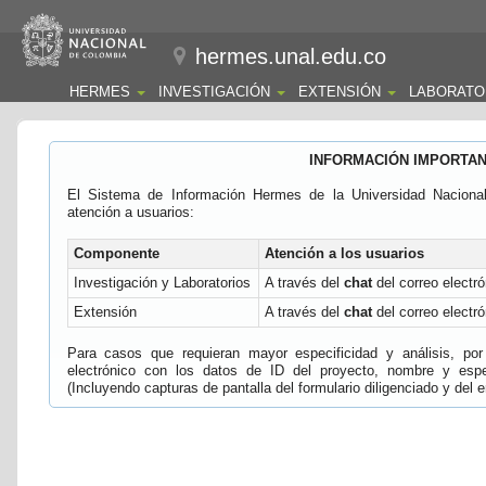
hermes.unal.edu.co
HERMES
INVESTIGACIÓN
EXTENSIÓN
LABORATO
INFORMACIÓN IMPORTA
El Sistema de Información Hermes de la Universidad Naciona
atención a usuarios:
Componente
Atención a los usuarios
Investigación y Laboratorios
A través del
chat
del correo electró
Extensión
A través del
chat
del correo electró
Para casos que requieran mayor especificidad y análisis, por 
electrónico con los datos de ID del proyecto, nombre y espec
(Incluyendo capturas de pantalla del formulario diligenciado y del e