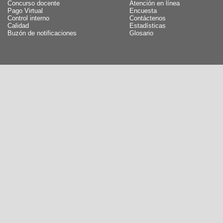
Concurso docente
Atención en línea
Pago Virtual
Encuesta
Control interno
Contáctenos
Calidad
Estadísticas
Buzón de notificaciones
Glosario