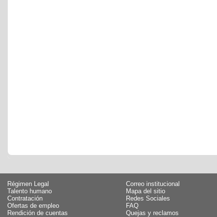
Régimen Legal
Correo institucional
Talento humano
Mapa del sitio
Contratación
Redes Sociales
Ofertas de empleo
FAQ
Rendición de cuentas
Quejas y reclamos