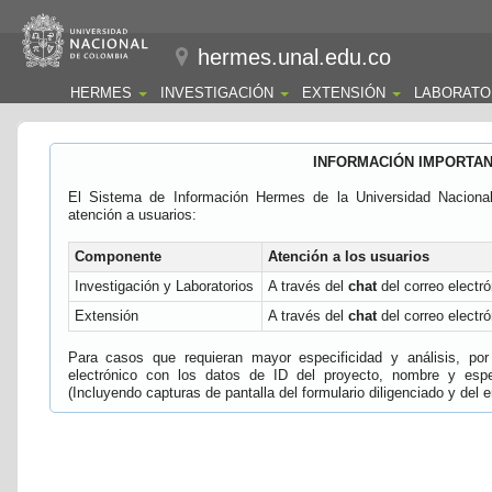
hermes.unal.edu.co
HERMES
INVESTIGACIÓN
EXTENSIÓN
LABORATO
INFORMACIÓN IMPORTA
El Sistema de Información Hermes de la Universidad Naciona
atención a usuarios:
Componente
Atención a los usuarios
Investigación y Laboratorios
A través del
chat
del correo electró
Extensión
A través del
chat
del correo electró
Para casos que requieran mayor especificidad y análisis, por 
electrónico con los datos de ID del proyecto, nombre y espec
(Incluyendo capturas de pantalla del formulario diligenciado y del e