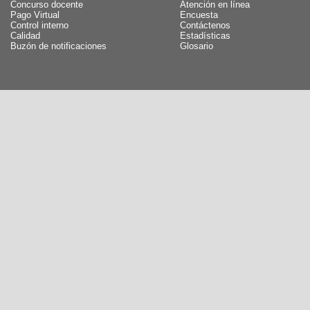
Concurso docente
Atención en línea
Pago Virtual
Encuesta
Control interno
Contáctenos
Calidad
Estadísticas
Buzón de notificaciones
Glosario