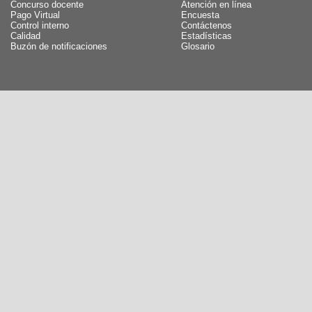
Concurso docente
Atención en línea
Pago Virtual
Encuesta
Control interno
Contáctenos
Calidad
Estadísticas
Buzón de notificaciones
Glosario