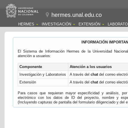
hermes.unal.edu.co
HERMES
INVESTIGACIÓN
EXTENSIÓN
LABORATO
INFORMACIÓN IMPORTA
El Sistema de Información Hermes de la Universidad Naciona
atención a usuarios:
Componente
Atención a los usuarios
Investigación y Laboratorios
A través del
chat
del correo electró
Extensión
A través del
chat
del correo electró
Para casos que requieran mayor especificidad y análisis, por 
electrónico con los datos de ID del proyecto, nombre y espec
(Incluyendo capturas de pantalla del formulario diligenciado y del e