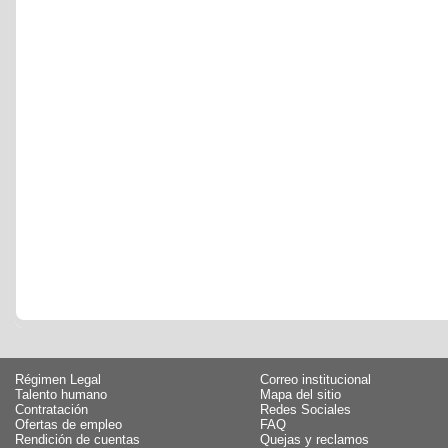
Régimen Legal
Correo institucional
Talento humano
Mapa del sitio
Contratación
Redes Sociales
Ofertas de empleo
FAQ
Rendición de cuentas
Quejas y reclamos