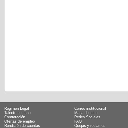
Régimen Legal
Correo institucional
Talento humano
Mapa del sitio
Contratación
Redes Sociales
Ofertas de empleo
FAQ
Rendición de cuentas
Quejas y reclamos