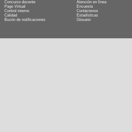
Concurso docente
Atención en línea
Pago Virtual
Encuesta
Control interno
Contáctenos
Calidad
Estadísticas
Buzón de notificaciones
Glosario