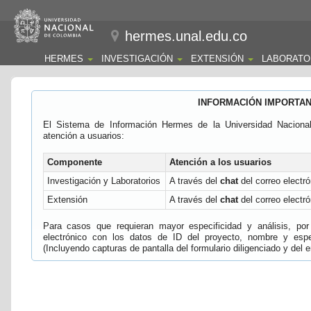
hermes.unal.edu.co
HERMES
INVESTIGACIÓN
EXTENSIÓN
LABORATO
INFORMACIÓN IMPORTA
El Sistema de Información Hermes de la Universidad Naciona
atención a usuarios:
Componente
Atención a los usuarios
Investigación y Laboratorios
A través del
chat
del correo electró
Extensión
A través del
chat
del correo electró
Para casos que requieran mayor especificidad y análisis, por 
electrónico con los datos de ID del proyecto, nombre y espec
(Incluyendo capturas de pantalla del formulario diligenciado y del e