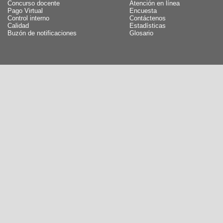
Concurso docente
Atención en línea
Pago Virtual
Encuesta
Control interno
Contáctenos
Calidad
Estadísticas
Buzón de notificaciones
Glosario