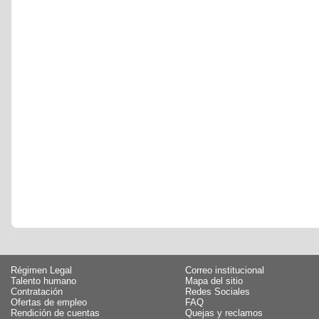
Régimen Legal
Correo institucional
Talento humano
Mapa del sitio
Contratación
Redes Sociales
Ofertas de empleo
FAQ
Rendición de cuentas
Quejas y reclamos