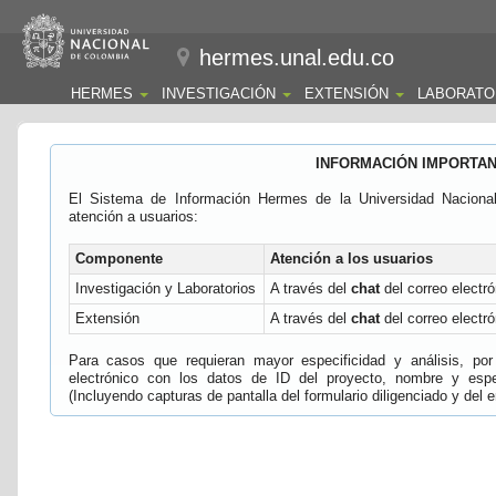
hermes.unal.edu.co
HERMES
INVESTIGACIÓN
EXTENSIÓN
LABORATO
INFORMACIÓN IMPORTA
El Sistema de Información Hermes de la Universidad Naciona
atención a usuarios:
Componente
Atención a los usuarios
Investigación y Laboratorios
A través del
chat
del correo electró
Extensión
A través del
chat
del correo electró
Para casos que requieran mayor especificidad y análisis, por 
electrónico con los datos de ID del proyecto, nombre y espec
(Incluyendo capturas de pantalla del formulario diligenciado y del e