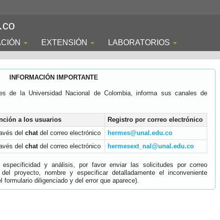
.co
ACIÓN
EXTENSIÓN
LABORATORIOS
INFORMACIÓN IMPORTANTE
es de la Universidad Nacional de Colombia, informa sus canales de
nción a los usuarios
Registro por correo electrónico
ravés del
chat
del correo electrónico
hermes@unal.edu.co
ravés del
chat
del correo electrónico
hermesext_nal@unal.edu.co
specificidad y análisis, por favor enviar las solicitudes por correo
 del proyecto, nombre y especificar detalladamente el inconveniente
 formulario diligenciado y del error que aparece).