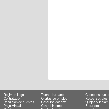
Régimen Legal
Talento humano
Correo institucio
Contratación
Ofertas de empleo
Redes Sociales
Rendición de cuentas
Concurso docente
Quejas y reclam
Pago Virtual
Control interno
Encuesta