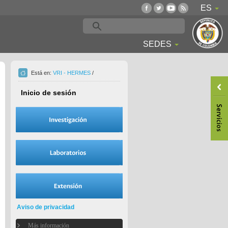
ES
SEDES
Está en:
VRI - HERMES
/
Inicio de sesión
Aviso de privacidad
Más información