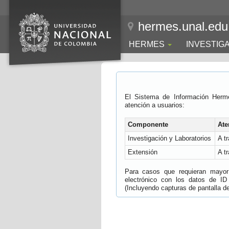
hermes.unal.edu
HERMES
INVESTIG
El Sistema de Información Herm
atención a usuarios:
Componente
Ate
Investigación y Laboratorios
A t
Extensión
A t
Para casos que requieran mayor e
electrónico con los datos de ID
(Incluyendo capturas de pantalla del