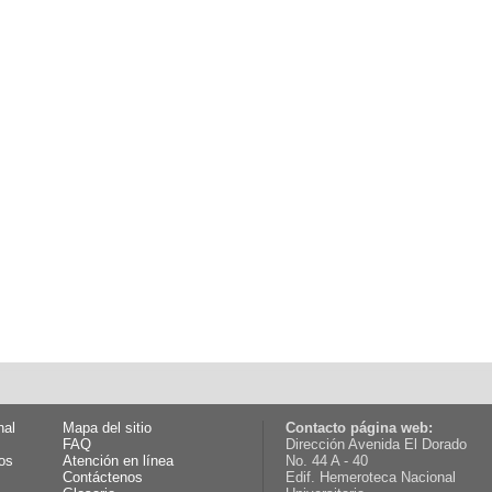
nal
Mapa del sitio
Contacto página web:
FAQ
Dirección Avenida El Dorado
os
Atención en línea
No. 44 A - 40
Contáctenos
Edif. Hemeroteca Nacional