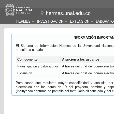
hermes.unal.edu.co
HERMES
INVESTIGACIÓN
EXTENSIÓN
LABORATO
INFORMACIÓN IMPORTA
El Sistema de Información Hermes de la Universidad Naciona
atención a usuarios:
Componente
Atención a los usuarios
Investigación y Laboratorios
A través del
chat
del correo electró
Extensión
A través del
chat
del correo electró
Para casos que requieran mayor especificidad y análisis, por 
electrónico con los datos de ID del proyecto, nombre y espec
(Incluyendo capturas de pantalla del formulario diligenciado y del e