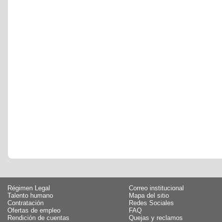
Régimen Legal
Correo institucional
Talento humano
Mapa del sitio
Contratación
Redes Sociales
Ofertas de empleo
FAQ
Rendición de cuentas
Quejas y reclamos