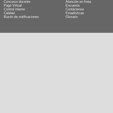
Concurso docente
Atención en línea
Pago Virtual
Encuesta
Control interno
Contáctenos
Calidad
Estadísticas
Buzón de notificaciones
Glosario