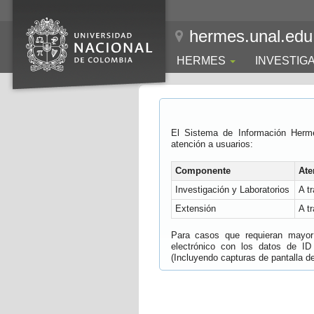
hermes.unal.edu
HERMES
INVESTIG
El Sistema de Información Herm
atención a usuarios:
Componente
Ate
Investigación y Laboratorios
A t
Extensión
A t
Para casos que requieran mayor e
electrónico con los datos de ID
(Incluyendo capturas de pantalla del