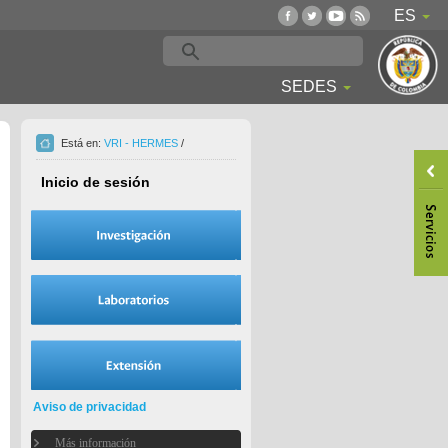
ES
SEDES
Está en:
VRI - HERMES
/
Inicio de sesión
Aviso de privacidad
Más información