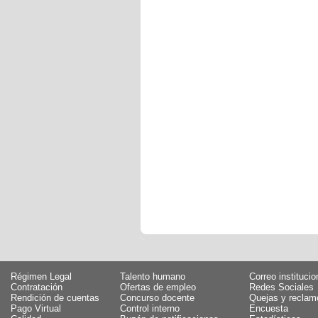
Régimen Legal
Talento humano
Correo institucio
Contratación
Ofertas de empleo
Redes Sociales
Rendición de cuentas
Concurso docente
Quejas y reclam
Pago Virtual
Control interno
Encuesta