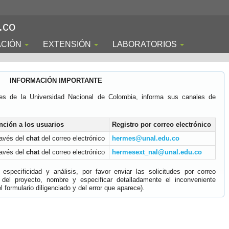
.co
ACIÓN
EXTENSIÓN
LABORATORIOS
INFORMACIÓN IMPORTANTE
es de la Universidad Nacional de Colombia, informa sus canales de
nción a los usuarios
Registro por correo electrónico
ravés del
chat
del correo electrónico
hermes@unal.edu.co
ravés del
chat
del correo electrónico
hermesext_nal@unal.edu.co
specificidad y análisis, por favor enviar las solicitudes por correo
 del proyecto, nombre y especificar detalladamente el inconveniente
 formulario diligenciado y del error que aparece).