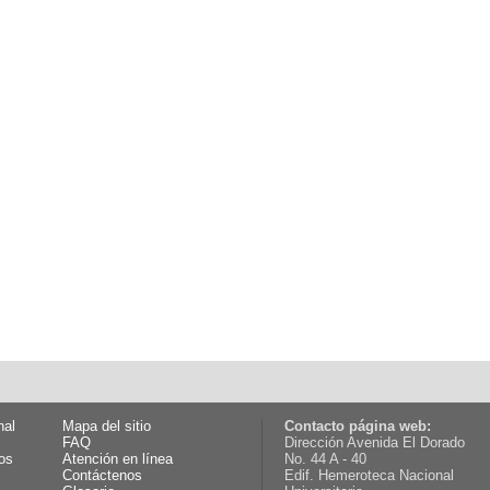
nal
Mapa del sitio
Contacto página web:
FAQ
Dirección Avenida El Dorado
os
Atención en línea
No. 44 A - 40
Contáctenos
Edif. Hemeroteca Nacional