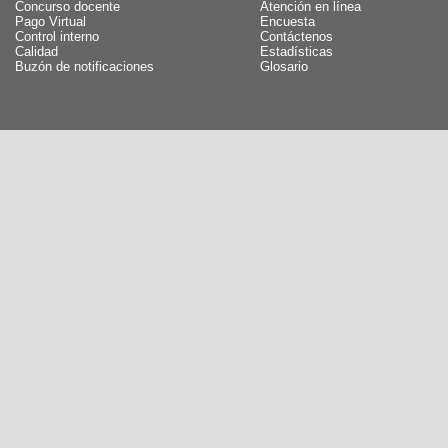
Concurso docente
Atención en línea
Pago Virtual
Encuesta
Control interno
Contáctenos
Calidad
Estadísticas
Buzón de notificaciones
Glosario