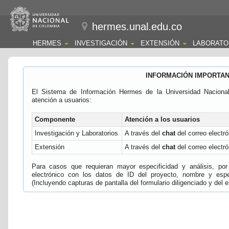
hermes.unal.edu.co
HERMES
INVESTIGACIÓN
EXTENSIÓN
LABORATO
INFORMACIÓN IMPORTA
El Sistema de Información Hermes de la Universidad Naciona
atención a usuarios:
Componente
Atención a los usuarios
Investigación y Laboratorios
A través del
chat
del correo electró
Extensión
A través del
chat
del correo electró
Para casos que requieran mayor especificidad y análisis, por 
electrónico con los datos de ID del proyecto, nombre y espec
(Incluyendo capturas de pantalla del formulario diligenciado y del e