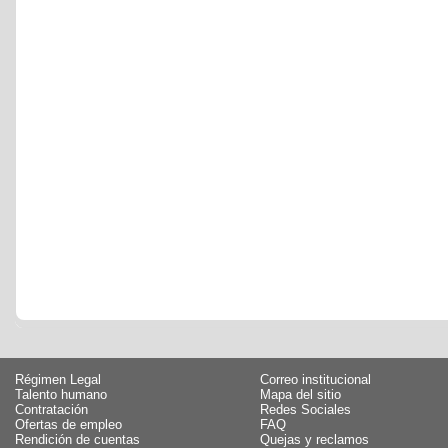
Régimen Legal
Correo institucional
Talento humano
Mapa del sitio
Contratación
Redes Sociales
Ofertas de empleo
FAQ
Rendición de cuentas
Quejas y reclamos