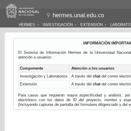
hermes.unal.edu.co
HERMES
INVESTIGACIÓN
EXTENSIÓN
LABORATO
INFORMACIÓN IMPORTA
El Sistema de Información Hermes de la Universidad Naciona
atención a usuarios:
Componente
Atención a los usuarios
Investigación y Laboratorios
A través del
chat
del correo electró
Extensión
A través del
chat
del correo electró
Para casos que requieran mayor especificidad y análisis, por 
electrónico con los datos de ID del proyecto, nombre y espec
(Incluyendo capturas de pantalla del formulario diligenciado y del e