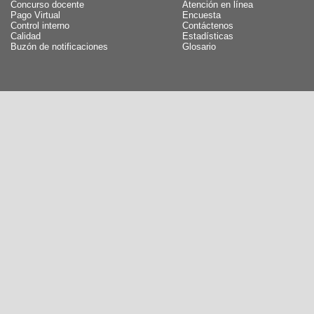
Concurso docente
Atención en línea
Pago Virtual
Encuesta
Control interno
Contáctenos
Calidad
Estadísticas
Buzón de notificaciones
Glosario