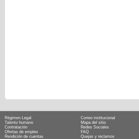
Régimen Legal
Correo institucional
Talento humano
Mapa del sitio
Contratación
Redes Sociales
Ofertas de empleo
FAQ
Rendición de cuentas
Quejas y reclamos