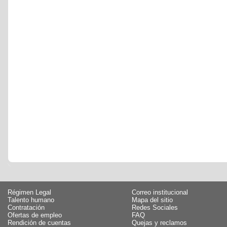
Régimen Legal
Correo institucional
Talento humano
Mapa del sitio
Contratación
Redes Sociales
Ofertas de empleo
FAQ
Rendición de cuentas
Quejas y reclamos