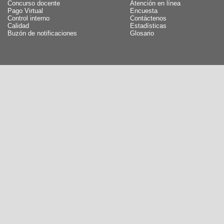
Concurso docente
Atención en línea
Pago Virtual
Encuesta
Control interno
Contáctenos
Calidad
Estadísticas
Buzón de notificaciones
Glosario