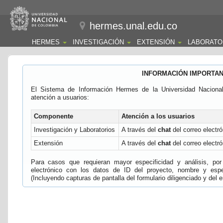
hermes.unal.edu.co
HERMES
INVESTIGACIÓN
EXTENSIÓN
LABORATO
INFORMACIÓN IMPORTA
El Sistema de Información Hermes de la Universidad Naciona
atención a usuarios:
Componente
Atención a los usuarios
Investigación y Laboratorios
A través del
chat
del correo electró
Extensión
A través del
chat
del correo electró
Para casos que requieran mayor especificidad y análisis, por 
electrónico con los datos de ID del proyecto, nombre y espec
(Incluyendo capturas de pantalla del formulario diligenciado y del e