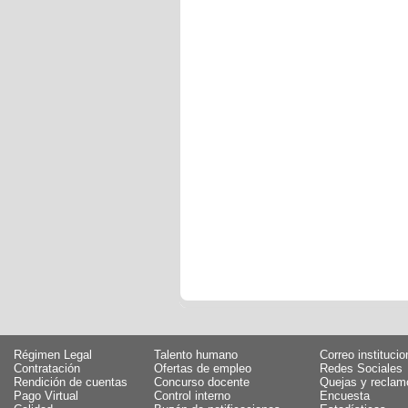
Régimen Legal
Talento humano
Correo institucio
Contratación
Ofertas de empleo
Redes Sociales
Rendición de cuentas
Concurso docente
Quejas y reclam
Pago Virtual
Control interno
Encuesta