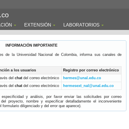
.co
ACIÓN
EXTENSIÓN
LABORATORIOS
INFORMACIÓN IMPORTANTE
es de la Universidad Nacional de Colombia, informa sus canales de
nción a los usuarios
Registro por correo electrónico
ravés del
chat
del correo electrónico
hermes@unal.edu.co
ravés del
chat
del correo electrónico
hermesext_nal@unal.edu.co
specificidad y análisis, por favor enviar las solicitudes por correo
 del proyecto, nombre y especificar detalladamente el inconveniente
 formulario diligenciado y del error que aparece).