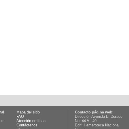
nal
Mapa del sitio
Contacto página web:
FAQ
Dirección Avenida El Dorado
os
Atención en línea
No. 44 A - 40
Contáctenos
Edif. Hemeroteca Nacional