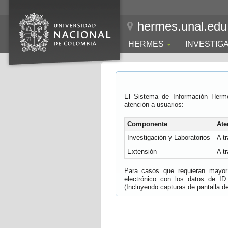
hermes.unal.edu
HERMES
INVESTIG
El Sistema de Información Herm
atención a usuarios:
Componente
Ate
Investigación y Laboratorios
A t
Extensión
A t
Para casos que requieran mayor e
electrónico con los datos de ID
(Incluyendo capturas de pantalla del