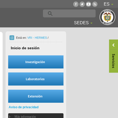
ES
SEDES
Está en:
VRI - HERMES
/
Inicio de sesión
Aviso de privacidad
Más información