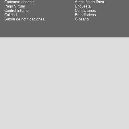
Concurso docente
Atención en línea
Pago Virtual
Encuesta
Control interno
Contáctenos
Calidad
Estadísticas
Buzón de notificaciones
Glosario