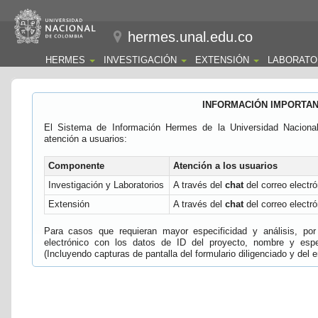
hermes.unal.edu.co
HERMES
INVESTIGACIÓN
EXTENSIÓN
LABORATO
INFORMACIÓN IMPORTA
El Sistema de Información Hermes de la Universidad Naciona
atención a usuarios:
Componente
Atención a los usuarios
Investigación y Laboratorios
A través del
chat
del correo electró
Extensión
A través del
chat
del correo electró
Para casos que requieran mayor especificidad y análisis, por 
electrónico con los datos de ID del proyecto, nombre y espec
(Incluyendo capturas de pantalla del formulario diligenciado y del e