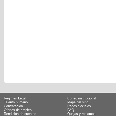
Régimen Legal
Correo institucional
Talento humano
Mapa del sitio
Contratación
Redes Sociales
Ofertas de empleo
FAQ
Rendición de cuentas
Quejas y reclamos