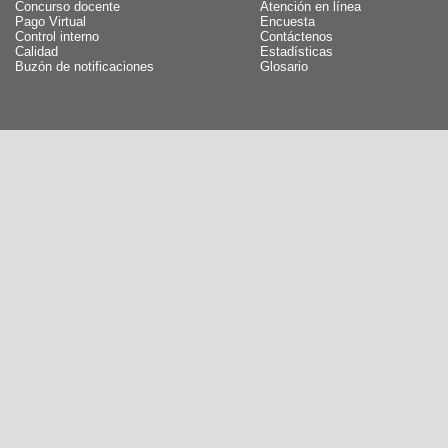
Concurso docente
Atención en línea
Pago Virtual
Encuesta
Control interno
Contáctenos
Calidad
Estadísticas
Buzón de notificaciones
Glosario