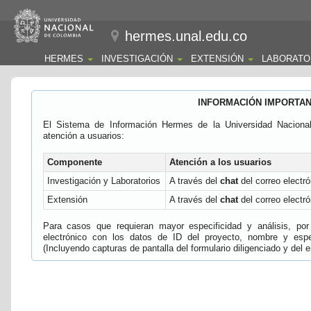
hermes.unal.edu.co
HERMES
INVESTIGACIÓN
EXTENSIÓN
LABORATO
INFORMACIÓN IMPORTA
El Sistema de Información Hermes de la Universidad Naciona
atención a usuarios:
Componente
Atención a los usuarios
Investigación y Laboratorios
A través del
chat
del correo electró
Extensión
A través del
chat
del correo electró
Para casos que requieran mayor especificidad y análisis, por 
electrónico con los datos de ID del proyecto, nombre y espec
(Incluyendo capturas de pantalla del formulario diligenciado y del e