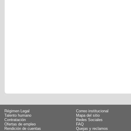
Régimen Legal
Correo institucional
Talento humano
Mapa del sitio
Contratación
Redes Sociales
Ofertas de empleo
FAQ
Rendición de cuentas
Quejas y reclamos