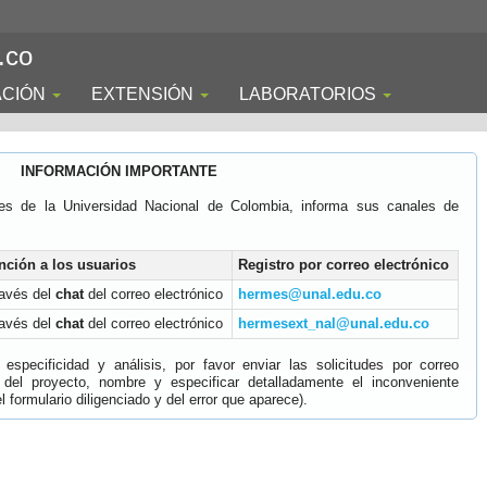
.co
ACIÓN
EXTENSIÓN
LABORATORIOS
INFORMACIÓN IMPORTANTE
es de la Universidad Nacional de Colombia, informa sus canales de
nción a los usuarios
Registro por correo electrónico
ravés del
chat
del correo electrónico
hermes@unal.edu.co
ravés del
chat
del correo electrónico
hermesext_nal@unal.edu.co
specificidad y análisis, por favor enviar las solicitudes por correo
 del proyecto, nombre y especificar detalladamente el inconveniente
 formulario diligenciado y del error que aparece).