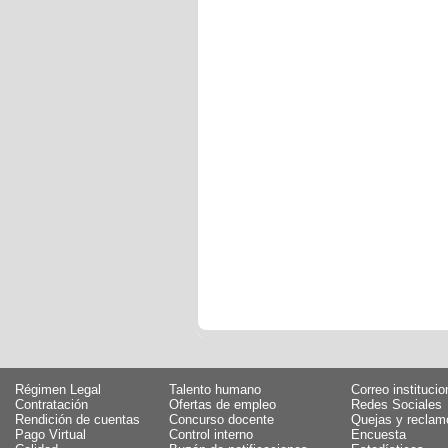
Régimen Legal
Talento humano
Correo institucio
Contratación
Ofertas de empleo
Redes Sociales
Rendición de cuentas
Concurso docente
Quejas y reclam
Pago Virtual
Control interno
Encuesta