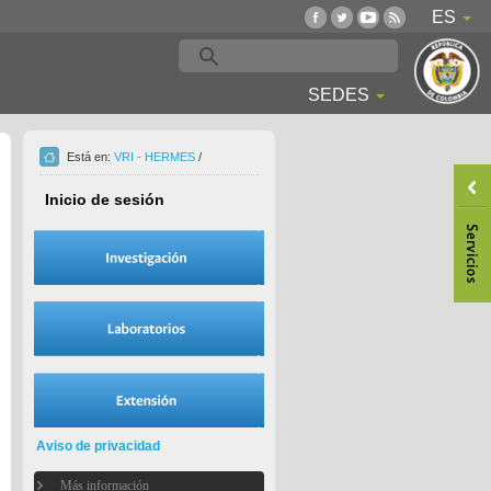
ES
SEDES
Está en:
VRI - HERMES
/
Inicio de sesión
Aviso de privacidad
Más información