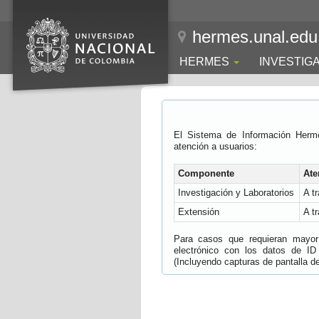
hermes.unal.edu
HERMES
INVESTIG
El Sistema de Información Herm
atención a usuarios:
Componente
Ate
Investigación y Laboratorios
A t
Extensión
A t
Para casos que requieran mayor e
electrónico con los datos de ID
(Incluyendo capturas de pantalla del