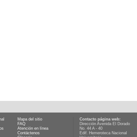
nal
Mapa del sitio
Contacto página web:
FAQ
Dirección Avenida El Dorado
os
Atención en línea
No. 44 A - 40
Contáctenos
Edif. Hemeroteca Nacional