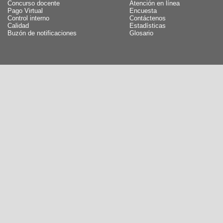
Concurso docente
Atención en línea
Pago Virtual
Encuesta
Control interno
Contáctenos
Calidad
Estadísticas
Buzón de notificaciones
Glosario