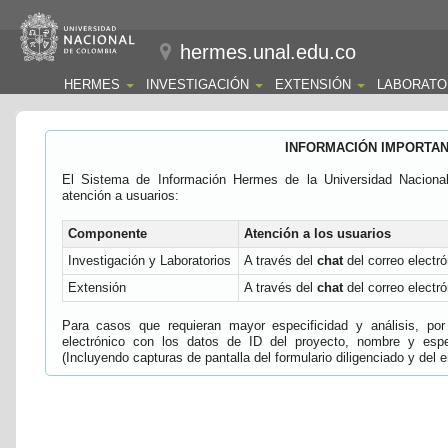
hermes.unal.edu.co
HERMES
INVESTIGACIÓN
EXTENSIÓN
LABORATO
INFORMACIÓN IMPORTA
El Sistema de Información Hermes de la Universidad Naciona
atención a usuarios:
Componente
Atención a los usuarios
Investigación y Laboratorios
A través del
chat
del correo electró
Extensión
A través del
chat
del correo electró
Para casos que requieran mayor especificidad y análisis, por 
electrónico con los datos de ID del proyecto, nombre y espec
(Incluyendo capturas de pantalla del formulario diligenciado y del e