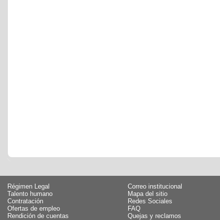
Régimen Legal
Correo institucional
Talento humano
Mapa del sitio
Contratación
Redes Sociales
Ofertas de empleo
FAQ
Rendición de cuentas
Quejas y reclamos