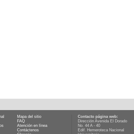
nal
Mapa del sitio
Contacto página web:
FAQ
Dirección Avenida El Dorado
os
Atención en línea
No. 44 A - 40
Contáctenos
Edif. Hemeroteca Nacional