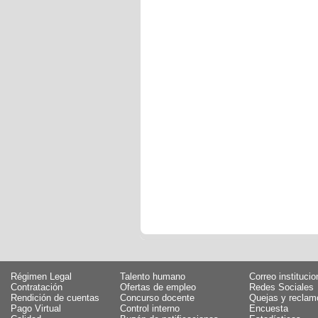
Régimen Legal
Talento humano
Correo institucio
Contratación
Ofertas de empleo
Redes Sociales
Rendición de cuentas
Concurso docente
Quejas y reclam
Pago Virtual
Control interno
Encuesta