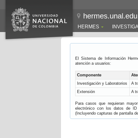
hermes.unal.edu
HERMES
INVESTIG
El Sistema de Información Herm
atención a usuarios:
Componente
Ate
Investigación y Laboratorios
A t
Extensión
A t
Para casos que requieran mayor e
electrónico con los datos de ID
(Incluyendo capturas de pantalla del