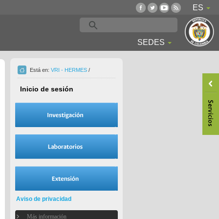
ES
SEDES
Está en:
VRI - HERMES
/
Inicio de sesión
Aviso de privacidad
Más información