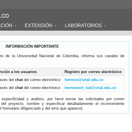
.co
ACIÓN
EXTENSIÓN
LABORATORIOS
INFORMACIÓN IMPORTANTE
es de la Universidad Nacional de Colombia, informa sus canales de
nción a los usuarios
Registro por correo electrónico
ravés del
chat
del correo electrónico
hermes@unal.edu.co
ravés del
chat
del correo electrónico
hermesext_nal@unal.edu.co
specificidad y análisis, por favor enviar las solicitudes por correo
 del proyecto, nombre y especificar detalladamente el inconveniente
 formulario diligenciado y del error que aparece).