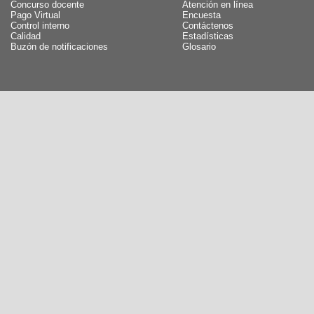
Concurso docente
Atención en línea
Pago Virtual
Encuesta
Control interno
Contáctenos
Calidad
Estadísticas
Buzón de notificaciones
Glosario