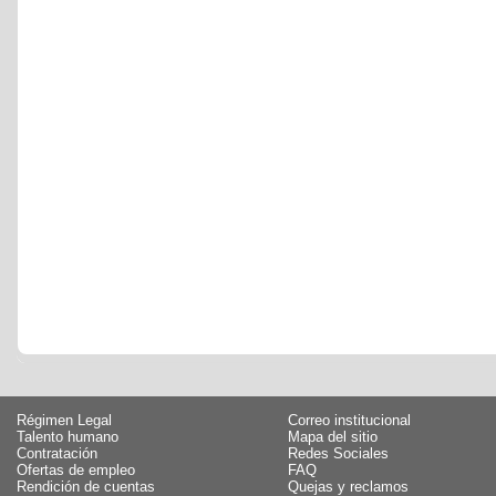
Régimen Legal
Correo institucional
Talento humano
Mapa del sitio
Contratación
Redes Sociales
Ofertas de empleo
FAQ
Rendición de cuentas
Quejas y reclamos