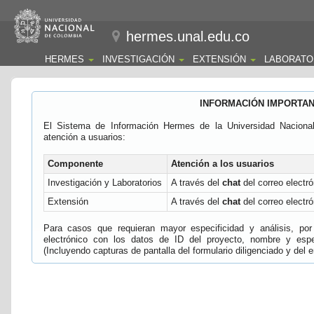
hermes.unal.edu.co
HERMES
INVESTIGACIÓN
EXTENSIÓN
LABORATO
INFORMACIÓN IMPORTA
El Sistema de Información Hermes de la Universidad Naciona
atención a usuarios:
Componente
Atención a los usuarios
Investigación y Laboratorios
A través del
chat
del correo electró
Extensión
A través del
chat
del correo electró
Para casos que requieran mayor especificidad y análisis, por 
electrónico con los datos de ID del proyecto, nombre y espec
(Incluyendo capturas de pantalla del formulario diligenciado y del e