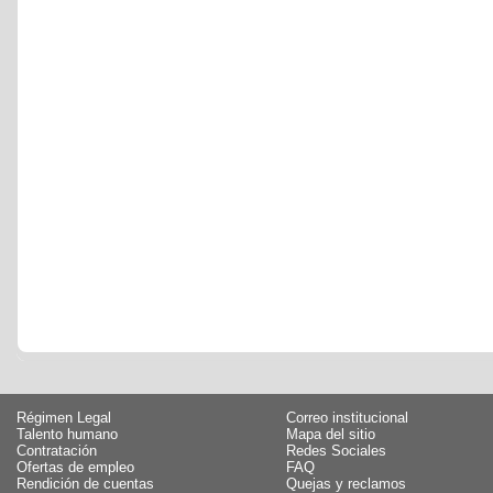
Régimen Legal
Correo institucional
Talento humano
Mapa del sitio
Contratación
Redes Sociales
Ofertas de empleo
FAQ
Rendición de cuentas
Quejas y reclamos