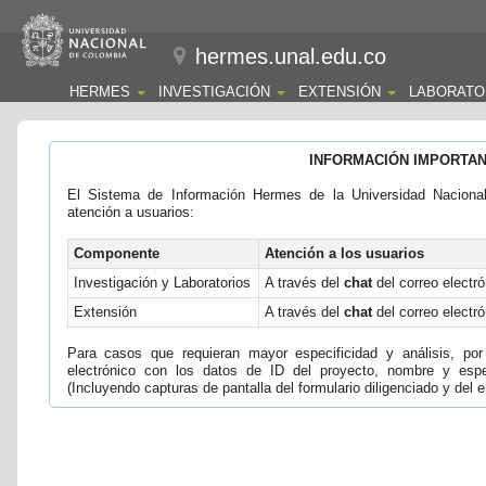
hermes.unal.edu.co
HERMES
INVESTIGACIÓN
EXTENSIÓN
LABORATO
INFORMACIÓN IMPORTA
El Sistema de Información Hermes de la Universidad Naciona
atención a usuarios:
Componente
Atención a los usuarios
Investigación y Laboratorios
A través del
chat
del correo electró
Extensión
A través del
chat
del correo electró
Para casos que requieran mayor especificidad y análisis, por 
electrónico con los datos de ID del proyecto, nombre y espec
(Incluyendo capturas de pantalla del formulario diligenciado y del e