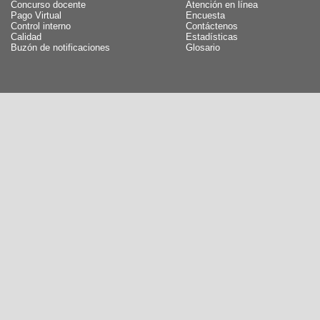
Concurso docente
Atención en línea
Pago Virtual
Encuesta
Control interno
Contáctenos
Calidad
Estadísticas
Buzón de notificaciones
Glosario