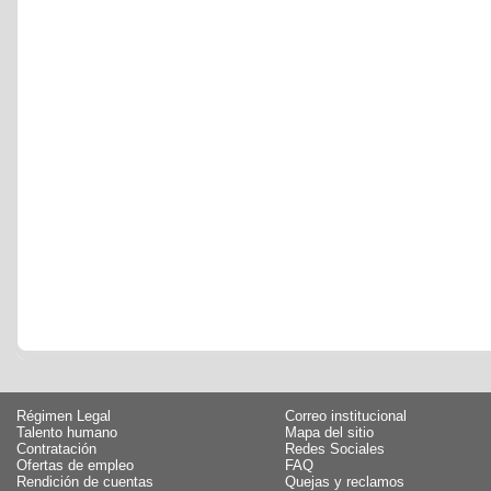
Régimen Legal
Correo institucional
Talento humano
Mapa del sitio
Contratación
Redes Sociales
Ofertas de empleo
FAQ
Rendición de cuentas
Quejas y reclamos