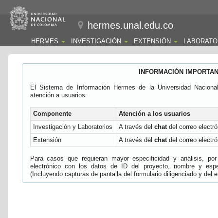
hermes.unal.edu.co
HERMES
INVESTIGACIÓN
EXTENSIÓN
LABORATO
INFORMACIÓN IMPORTA
El Sistema de Información Hermes de la Universidad Naciona
atención a usuarios:
Componente
Atención a los usuarios
Investigación y Laboratorios
A través del
chat
del correo electró
Extensión
A través del
chat
del correo electró
Para casos que requieran mayor especificidad y análisis, por 
electrónico con los datos de ID del proyecto, nombre y espec
(Incluyendo capturas de pantalla del formulario diligenciado y del e