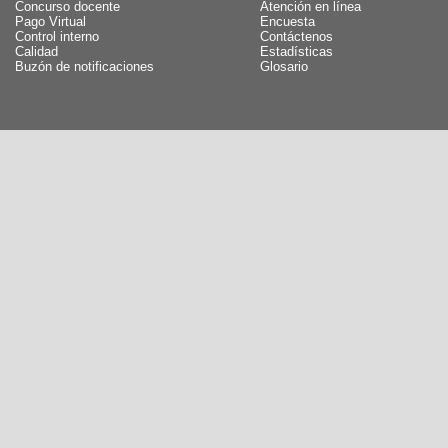
Concurso docente
Atención en línea
Pago Virtual
Encuesta
Control interno
Contáctenos
Calidad
Estadísticas
Buzón de notificaciones
Glosario