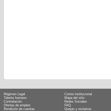
Régimen Legal
Correo institucional
Talento humano
Mapa del sitio
Contratación
Redes Sociales
Ofertas de empleo
FAQ
Rendición de cuentas
Quejas y reclamos