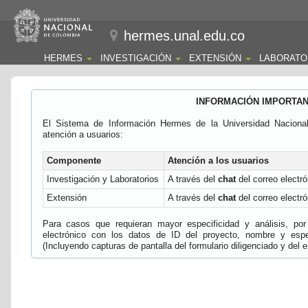
hermes.unal.edu.co
HERMES
INVESTIGACIÓN
EXTENSIÓN
LABORATO
INFORMACIÓN IMPORTA
El Sistema de Información Hermes de la Universidad Naciona
atención a usuarios:
Componente
Atención a los usuarios
Investigación y Laboratorios
A través del
chat
del correo electró
Extensión
A través del
chat
del correo electró
Para casos que requieran mayor especificidad y análisis, por 
electrónico con los datos de ID del proyecto, nombre y espec
(Incluyendo capturas de pantalla del formulario diligenciado y del e