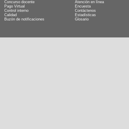
Concurso docente
Atención en línea
Pago Virtual
Encuesta
Control interno
Contáctenos
Calidad
Estadísticas
Buzón de notificaciones
Glosario