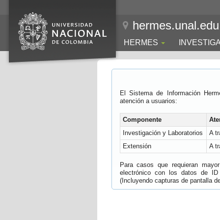
hermes.unal.edu
HERMES
INVESTIG
El Sistema de Información Herm
atención a usuarios:
Componente
Ate
Investigación y Laboratorios
A t
Extensión
A t
Para casos que requieran mayor e
electrónico con los datos de ID
(Incluyendo capturas de pantalla del