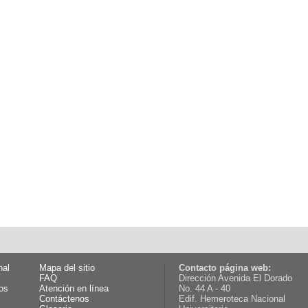
nal
Mapa del sitio
Contacto página web:
FAQ
Dirección Avenida El Dorado
os
Atención en línea
No. 44 A - 40
Contáctenos
Edif. Hemeroteca Nacional