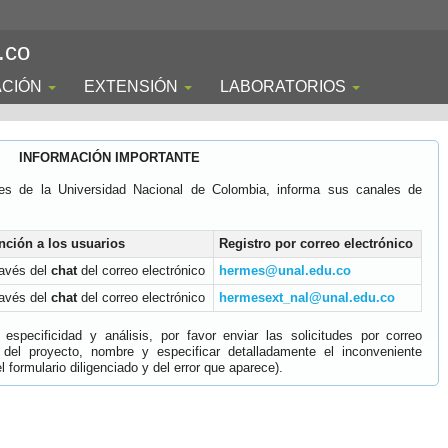
.co
ACIÓN
EXTENSIÓN
LABORATORIOS
INFORMACIÓN IMPORTANTE
es de la Universidad Nacional de Colombia, informa sus canales de
nción a los usuarios
Registro por correo electrónico
ravés del
chat
del correo electrónico
hermes@unal.edu.co
ravés del
chat
del correo electrónico
hermesext_nal@unal.edu.co
specificidad y análisis, por favor enviar las solicitudes por correo
 del proyecto, nombre y especificar detalladamente el inconveniente
 formulario diligenciado y del error que aparece).