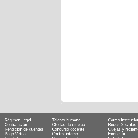
Régimen Legal
Talento humano
Correo institucio
Contratación
Ofertas de empleo
Redes Sociales
Rendición de cuentas
Concurso docente
Quejas y reclam
Pago Virtual
Control interno
Encuesta