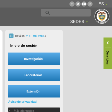
ES
SEDES
Está en:
VRI - HERMES
/
Inicio de sesión
Aviso de privacidad
Más información