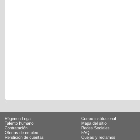
Régimen Legal
Correo institucional
Talento humano
Mapa del sitio
Contratación
Redes Sociales
Ofertas de empleo
FAQ
Rendición de cuentas
Quejas y reclamos