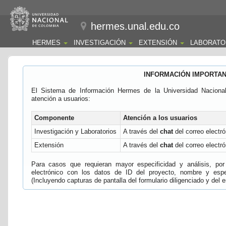
hermes.unal.edu.co
HERMES
INVESTIGACIÓN
EXTENSIÓN
LABORATO
INFORMACIÓN IMPORTA
El Sistema de Información Hermes de la Universidad Naciona
atención a usuarios:
Componente
Atención a los usuarios
Investigación y Laboratorios
A través del
chat
del correo electró
Extensión
A través del
chat
del correo electró
Para casos que requieran mayor especificidad y análisis, por 
electrónico con los datos de ID del proyecto, nombre y espec
(Incluyendo capturas de pantalla del formulario diligenciado y del e