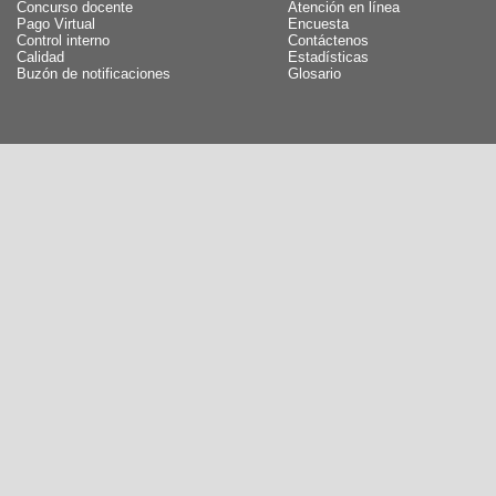
Concurso docente
Atención en línea
Pago Virtual
Encuesta
Control interno
Contáctenos
Calidad
Estadísticas
Buzón de notificaciones
Glosario