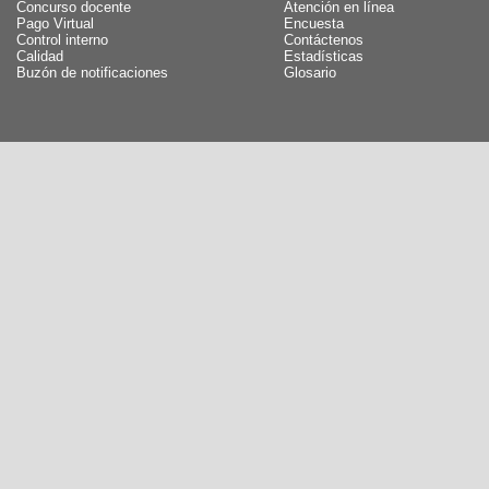
Concurso docente
Atención en línea
Pago Virtual
Encuesta
Control interno
Contáctenos
Calidad
Estadísticas
Buzón de notificaciones
Glosario