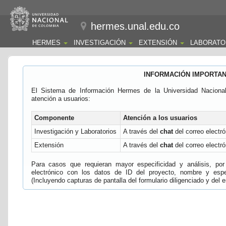
hermes.unal.edu.co
HERMES
INVESTIGACIÓN
EXTENSIÓN
LABORATO
INFORMACIÓN IMPORTA
El Sistema de Información Hermes de la Universidad Naciona
atención a usuarios:
Componente
Atención a los usuarios
Investigación y Laboratorios
A través del
chat
del correo electró
Extensión
A través del
chat
del correo electró
Para casos que requieran mayor especificidad y análisis, por 
electrónico con los datos de ID del proyecto, nombre y espec
(Incluyendo capturas de pantalla del formulario diligenciado y del e