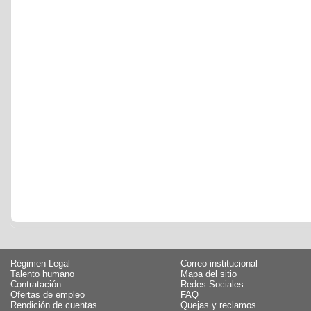
Régimen Legal
Correo institucional
Talento humano
Mapa del sitio
Contratación
Redes Sociales
Ofertas de empleo
FAQ
Rendición de cuentas
Quejas y reclamos