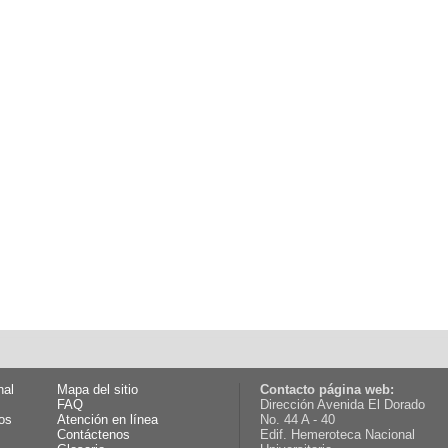
nal
Mapa del sitio
Contacto página web:
FAQ
Dirección Avenida El Dorado
os
Atención en línea
No. 44 A - 40
Contáctenos
Edif. Hemeroteca Nacional