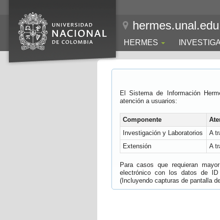
hermes.unal.edu
HERMES
INVESTIG
El Sistema de Información Herm
atención a usuarios:
Componente
Ate
Investigación y Laboratorios
A t
Extensión
A t
Para casos que requieran mayor e
electrónico con los datos de ID
(Incluyendo capturas de pantalla del