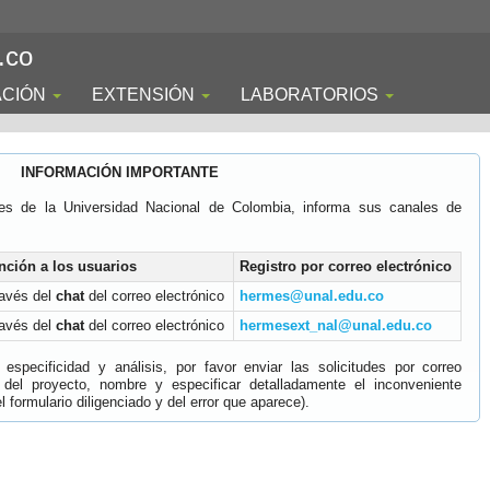
.co
ACIÓN
EXTENSIÓN
LABORATORIOS
INFORMACIÓN IMPORTANTE
es de la Universidad Nacional de Colombia, informa sus canales de
nción a los usuarios
Registro por correo electrónico
ravés del
chat
del correo electrónico
hermes@unal.edu.co
ravés del
chat
del correo electrónico
hermesext_nal@unal.edu.co
specificidad y análisis, por favor enviar las solicitudes por correo
 del proyecto, nombre y especificar detalladamente el inconveniente
 formulario diligenciado y del error que aparece).