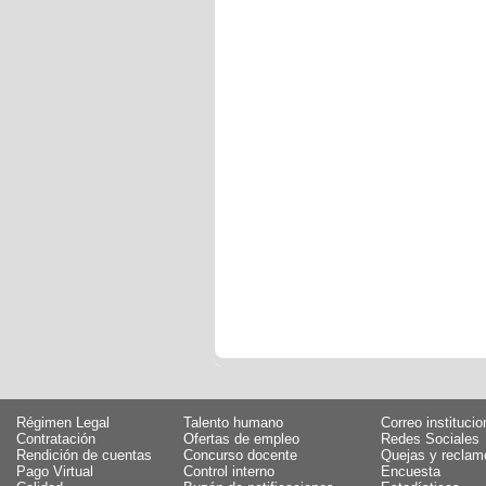
Régimen Legal
Talento humano
Correo institucio
Contratación
Ofertas de empleo
Redes Sociales
Rendición de cuentas
Concurso docente
Quejas y reclam
Pago Virtual
Control interno
Encuesta