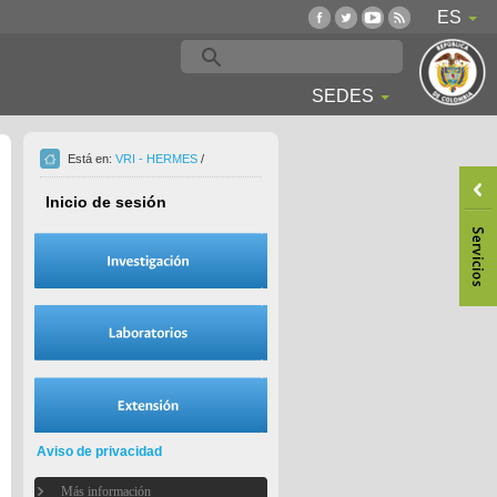
ES
SEDES
Está en:
VRI - HERMES
/
Inicio de sesión
Aviso de privacidad
Más información