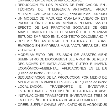
EMPÍRICO EN LA INDUSTRIA CALDENSE
REDUCCIÓN EN LOS PLAZOS DE FABRICACIÓN EN
TÉCNICAS DE INTELIGENCIA ARTIFICIAL. APLI
METALMECÁNICA DE CALDAS
(Fecha de inicio: 2007-08-
UN MODELO DE MADUREZ PARA LA PLANEACIÓN EST
PRODUCCIÓN: EVIDENCIA EMPÍRICA EN EMPRESAS C
EFECTO DE LAS PRÁCTICAS SOCIALES DE GE
ABASTECIMIENTO EN EL DESEMPEÑO DE ORGANIZAC
ESTUDIO EMPÍRICO EN EL CONTEXTO COLOMBIANO
(F
DESEMPEÑO AMBIENTAL EN CADENAS DE ABAST
EMPÍRICO EN EMPRESAS MANUFACTURERAS DEL EJ
2017-02-01)
MODELAMIENTO DEL ESLABÓN DE ABASTECIMIEN
SUMINISTRO DE BIOCOMBUSTIBLE A PARTIR DE RESI
DECISIONES DE INSTALACIONES, RUTEO E INVEN
ECONÓMICO-AMBIENTAL. APLICACIONES EN EL E
(Fecha de inicio: 2016-08-10)
SECUENCIACION DE LA PRODUCCION POR MEDIO DE
APLICACIÓN EN AMBIENTES JOB SHOP
(Fecha de inicio
LOCALIZACIÓN, TRANSPORTE E INVENTARI
ESTRUCTURALES EN EL DISEÑO DE CADENAS DE ABA
INSTALACIONES-TRANSPORTE -INVENTARIOS TRES 
EN EL DISEÑO DE CADENAS DE ABASTECIMIENTO
GREEN SUPPLY CHAINS: APPLICATIONS IN AGROINDU