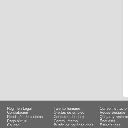
Régimen Legal
Talento humano
Correo institucio
Contratación
Ofertas de empleo
Redes Sociales
Rendición de cuentas
Concurso docente
Quejas y reclam
Pago Virtual
Control interno
Encuesta
Calidad
Buzón de notificaciones
Estadísticas