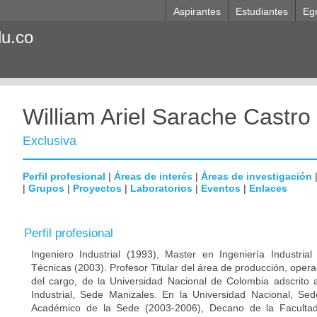
Aspirantes
Estudiantes
Eg
du.co
William Ariel Sarache Castro
Exclusiva
Perfil profesional
|
Áreas de interés
|
Áreas de investigación
|
Grupos
|
Proyectos
|
Laboratorios
|
Eventos
|
Enlaces
Perfil profesional
Ingeniero Industrial (1993), Master en Ingeniería Industria
Técnicas (2003). Profesor Titular del área de producción, opera
del cargo, de la Universidad Nacional de Colombia adscrito 
Industrial, Sede Manizales. En la Universidad Nacional, Sed
Académico de la Sede (2003-2006), Decano de la Facultad 