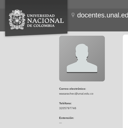
docentes.unal.e
Correo electrónico:
wasarachec@unal.edu.co
Teléfono:
3205797746
Extensión:
---