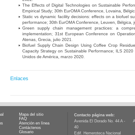
The Effects of Digital Technologies on Sustainable Perf
Empirical Study; 30th EurOMA Conference, Lovaina, Bélgic
Static vs dynamic facility decisions: effects on a biofuel 
performance; 30th EurOMA Conference, Leuven, Bélgica, ju
Green supply chain management practices: a compre
implementation; 31st European Conference on Operati
Atenas, Grecia, julio 2021.
Biofuel Supply Chain Design Using Coffee Crop Residue
Capacity Strategy on Sustainable Performance; ILS 2020 
Unidos de América, marzo 2020.
Enlaces
nal
Mapa del sitio
Contacto página web:
FAQ
Avenida El Dorado No. 44 A -
A
os
Atención en línea
40
Contáctenos
Glosario
Edif. Hemeroteca Nacional