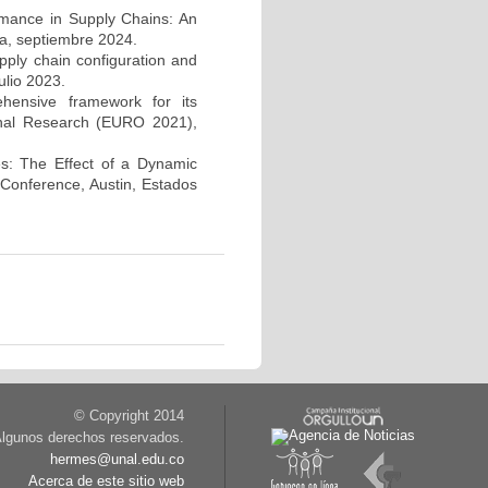
ormance in Supply Chains: An
a, septiembre 2024.
supply chain configuration and
lio 2023.
hensive framework for its
onal Research (EURO 2021),
s: The Effect of a Dynamic
Conference, Austin, Estados
© Copyright 2014
lgunos derechos reservados.
hermes@unal.edu.co
Acerca de este sitio web