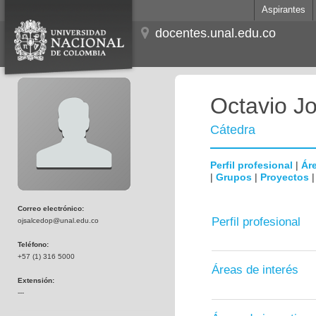
Aspirantes
docentes.unal.edu.co
Octavio J
Cátedra
Perfil profesional
|
Áre
|
Grupos
|
Proyectos
Correo electrónico:
Perfil profesional
ojsalcedop@unal.edu.co
Teléfono:
+57 (1) 316 5000
Áreas de interés
Extensión:
---