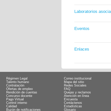
Laboratorios asoci
Eventos
Enlaces
Régimen Legal
Correo institucional
Talento humano
Mapa del sitio
Contratación
Redes Sociales
Ofertas de empleo
FAQ
Rendición de cuentas
Quejas y reclamos
Concurso docente
Atención en línea
Pago Virtual
Encuesta
Control interno
Contáctenos
Calidad
Estadísticas
Buzón de notificaciones
Glosario