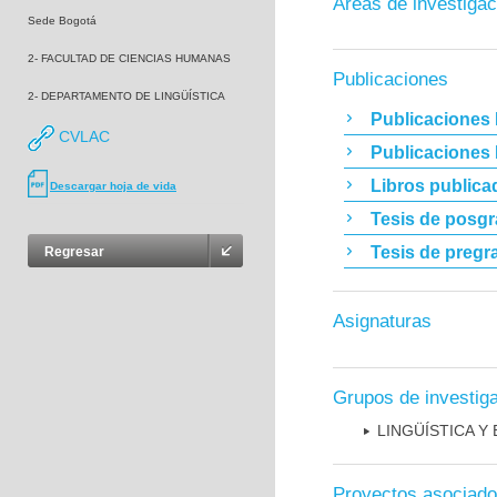
Áreas de investigac
Sede Bogotá
2- FACULTAD DE CIENCIAS HUMANAS
Publicaciones
2- DEPARTAMENTO DE LINGÜÍSTICA
Publicaciones 
CVLAC
Publicaciones
Libros publica
Descargar hoja de vida
Tesis de posg
Tesis de pregr
Regresar
Asignaturas
Grupos de investig
LINGÜÍSTICA Y
Proyectos asociad