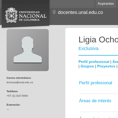
Aspirantes
docentes.unal.edu.co
Ligia Ocho
Exclusiva
Perfil profesional
|
Áre
|
Grupos
|
Proyectos
Correo electrónico:
Perfil profesional
lochoas@unal.edu.co
Teléfono:
+57 (1) 316 5000
Áreas de interés
Extensión:
---