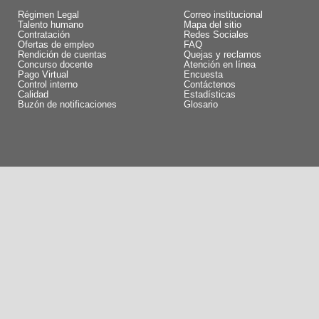
Régimen Legal
Correo institucional
Talento humano
Mapa del sitio
Contratación
Redes Sociales
Ofertas de empleo
FAQ
Rendición de cuentas
Quejas y reclamos
Concurso docente
Atención en línea
Pago Virtual
Encuesta
Control interno
Contáctenos
Calidad
Estadísticas
Buzón de notificaciones
Glosario