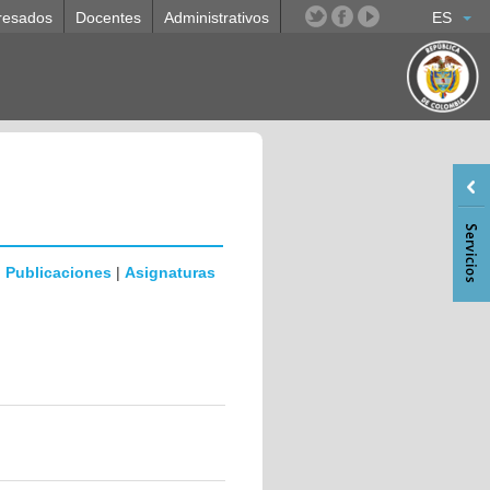
resados
Docentes
Administrativos
ES
|
Publicaciones
|
Asignaturas