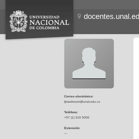
docentes.unal.e
Correo electrónico:
ljmartinezm@unal.edu.co
Teléfono:
+57 (1) 316 5000
Extensión:
---