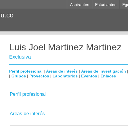
Aspirantes
Estudiantes
Eg
du.co
Luis Joel Martinez Martinez
Exclusiva
Perfil profesional
|
Áreas de interés
|
Áreas de investigación
|
Grupos
|
Proyectos
|
Laboratorios
|
Eventos
|
Enlaces
Perfil profesional
Áreas de interés