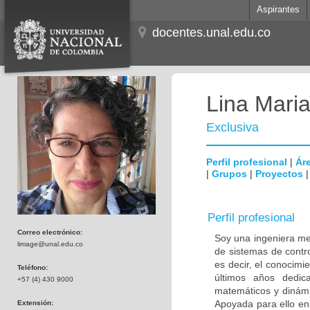
Aspirantes
docentes.unal.edu.co
Lina Mari
Exclusiva
Perfil profesional
|
Áre
|
Grupos
|
Proyectos
Perfil profesional
Correo electrónico:
Soy una ingeniera me
limage@unal.edu.co
de sistemas de contro
es decir, el conocimie
Teléfono:
últimos años dedic
+57 (4) 430 9000
matemáticos y dinámi
Apoyada para ello en
Extensión: