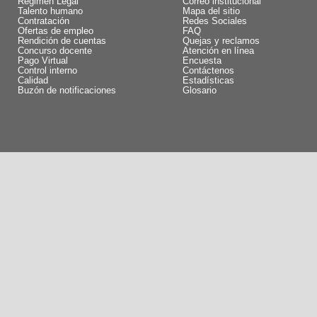
Régimen Legal
Correo institucional
Talento humano
Mapa del sitio
Contratación
Redes Sociales
Ofertas de empleo
FAQ
Rendición de cuentas
Quejas y reclamos
Concurso docente
Atención en línea
Pago Virtual
Encuesta
Control interno
Contáctenos
Calidad
Estadísticas
Buzón de notificaciones
Glosario