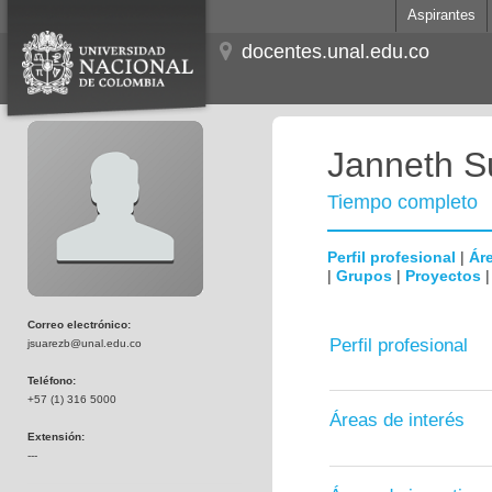
Aspirantes
docentes.unal.edu.co
Janneth S
Tiempo completo
Perfil profesional
|
Áre
|
Grupos
|
Proyectos
Correo electrónico:
Perfil profesional
jsuarezb@unal.edu.co
Teléfono:
+57 (1) 316 5000
Áreas de interés
Extensión:
---