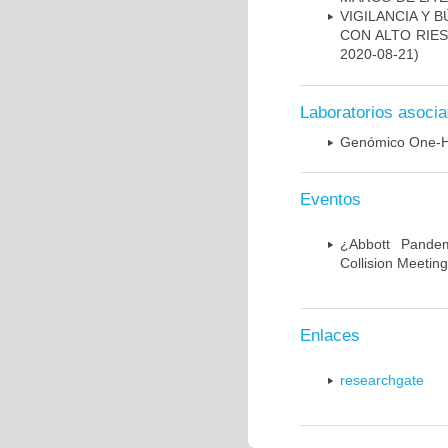
VIGILANCIA Y 
CON ALTO RIE
2020-08-21)
Laboratorios asoci
Genómico One-H
Eventos
¿Abbott Pandem
Collision Meetin
Enlaces
researchgate