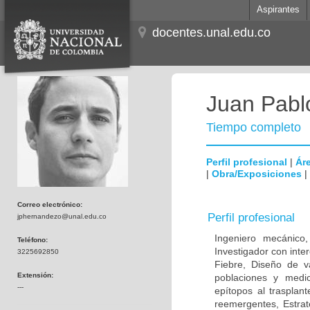
Aspirantes
docentes.unal.edu.co
Juan Pabl
Tiempo completo
Perfil profesional
|
Áre
|
Obra/Exposiciones
|
Correo electrónico:
Perfil profesional
jphernandezo@unal.edu.co
Ingeniero mecánico
Teléfono:
Investigador con inte
3225692850
Fiebre, Diseño de v
Extensión:
poblaciones y medic
---
epítopos al trasplan
reemergentes, Estrat