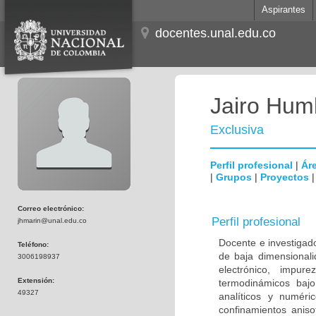
Aspirantes
docentes.unal.edu.co
Jairo Hum
Exclusiva
Perfil profesional
|
Áre
|
Grupos
|
Proyectos
Correo electrónico:
Perfil profesional
jhmarin@unal.edu.co
Docente e investigad
Teléfono:
de baja dimensionali
3006198937
electrónico, impur
Extensión:
termodinámicos baj
49327
analíticos y numéri
confinamientos anisot