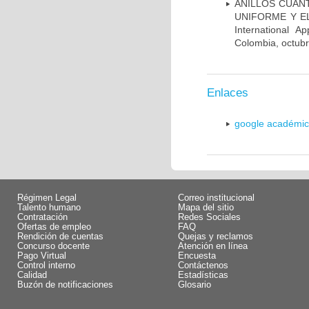
ANILLOS CUÁN
UNIFORME Y ELÉC
International A
Colombia, octub
Enlaces
google académi
Régimen Legal
Correo institucional
Talento humano
Mapa del sitio
Contratación
Redes Sociales
Ofertas de empleo
FAQ
Rendición de cuentas
Quejas y reclamos
Concurso docente
Atención en línea
Pago Virtual
Encuesta
Control interno
Contáctenos
Calidad
Estadísticas
Buzón de notificaciones
Glosario