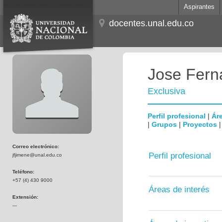
Aspirantes
docentes.unal.edu.co
Jose Fern
Exclusiva
Perfil profesional
|
Áre
|
Grupos
|
Proyectos
Correo electrónico:
Perfil profesional
jfjimene@unal.edu.co
Teléfono:
+57 (4) 430 9000
Áreas de interés
Extensión:
---