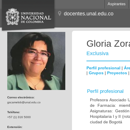
Aspirantes
docentes.unal.edu.co
Gloria Zo
Exclusiva
Perfil profesional
|
Áre
|
Grupos
|
Proyectos
Perfil profesional
Correo electrónico:
Profesora Asociado U
gscamelob@unal.edu.co
de Farmacia: miemb
Asignaturas: Gestión
Teléfono:
Hospitalaria I y II (r
+57 (1) 316 5000
ciudad de Bogotá
Extensión: