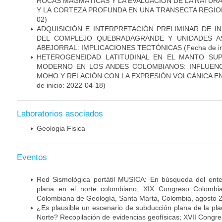
ROCAS MAGMÁTICAS Y LA EVALUACIÓN DE LA NATUR
Y LA CORTEZA PROFUNDA EN UNA TRANSECTA REGIO
02)
ADQUISICIÓN E INTERPRETACIÓN PRELIMINAR DE 
DEL COMPLEJO QUEBRADAGRANDE Y UNIDADES AS
ABEJORRAL: IMPLICACIONES TECTÓNICAS
(Fecha de in
HETEROGENEIDAD LATITUDINAL EN EL MANTO SU
MODERNO EN LOS ANDES COLOMBIANOS: INFLUENC
MOHO Y RELACIÓN CON LA EXPRESIÓN VOLCÁNICA EN
de inicio: 2022-04-18)
Laboratorios asociados
Geologia Fisica
Eventos
Red Sismológica portátil MUSICA: En búsqueda del ente
plana en el norte colombiano; XIX Congreso Colombi
Colombiana de Geología, Santa Marta, Colombia, agosto 
¿Es plausible un escenario de subducción plana de la pl
Norte? Recopilación de evidencias geofísicas; XVII Cong