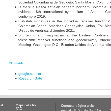
Sociedad Colombiana de Geología, Santa Marta, Colombia
Is there a Nazca flat-slab beneath northern Colombia? C
evidence; 8th international symposium of Andean Geo
septiembre 2019.
Flat-slab signatures in the individual receiver functio
Colombian Andes; American Geophysical Union, Fall Mee
Unidos de América, diciembre 2021.
Shortening and magmatism at the Eastern Cordillera 
teleseismic receiver functions and geochemistry; Ameri
Meeting, Washington D.C., Estados Unidos de América, di
Enlaces
google scholar
Research Gate
nal
Mapa del sitio
Contacto página web:
FAQ
Avenida El Dorado No. 44 A -
A