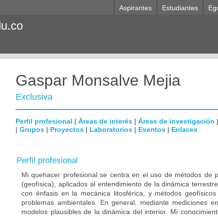
Aspirantes
Estudiantes
Eg
du.co
Gaspar Monsalve Mejia
Exclusiva
Perfil profesional
|
Áreas de interés
|
Áreas de investigación
|
Grupos
|
Proyectos
|
Laboratorios
|
Eventos
|
Enlaces
Perfil profesional
Mi quehacer profesional se centra en el uso de métodos de p
(geofísica), aplicados al entendimiento de la dinámica terres
con énfasis en la mecánica litosférica, y métodos geofísico
problemas ambientales. En general, mediante mediciones en l
modelos plausibles de la dinámica del interior. Mi conocimient