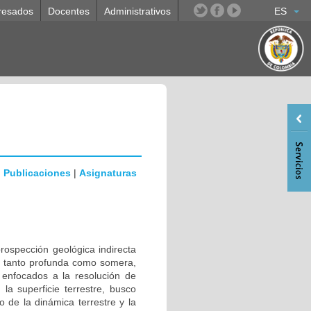
resados
Docentes
Administrativos
ES
|
Publicaciones
|
Asignaturas
rospección geológica indirecta
tre tanto profunda como somera,
s enfocados a la resolución de
a superficie terrestre, busco
o de la dinámica terrestre y la