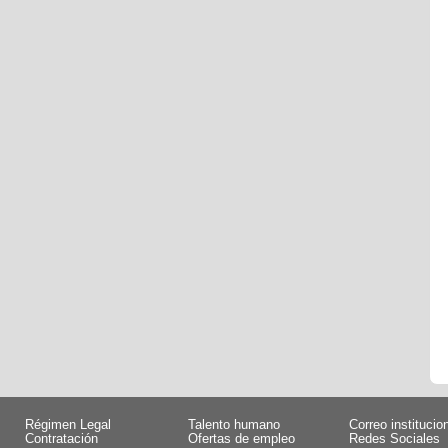
Régimen Legal
Talento humano
Correo institucio
Contratación
Ofertas de empleo
Redes Sociales