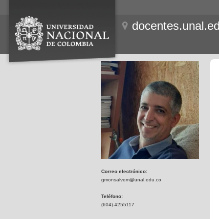
docentes.unal.e
Correo electrónico:
gmonsalvem@unal.edu.co
Teléfono:
(604)-4255117