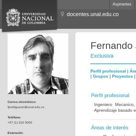
Aspirantes
docentes.unal.edu.co
Fernando 
Exclusiva
Perfil profesional
|
Áre
|
Grupos
|
Proyectos
Perfil profesional
Correo electrónico:
Ingeniero Mecanico,
fjrodriguezm@unal.edu.co
Aprendizaje basado e
Teléfono:
+57 (1) 316 5000
Áreas de interés
Extensión: