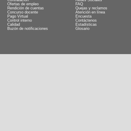
Contratación
Redes Sociales
Ofertas de empleo
FAQ
Rendición de cuentas
Quejas y reclamos
Concurso docente
Atención en línea
Pago Virtual
Encuesta
Control interno
Contáctenos
Calidad
Estadísticas
Buzón de notificaciones
Glosario