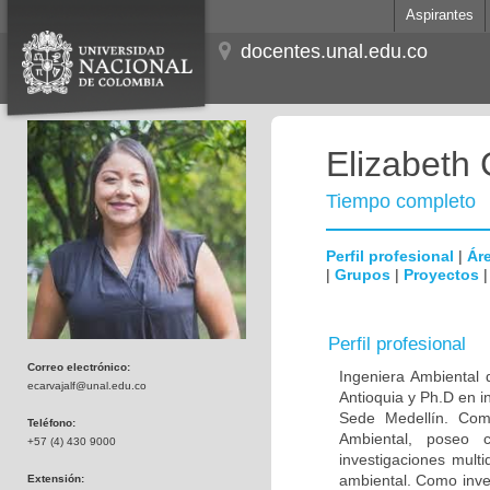
Aspirantes
docentes.unal.edu.co
Elizabeth 
Tiempo completo
Perfil profesional
|
Áre
|
Grupos
|
Proyectos
Perfil profesional
Correo electrónico:
Ingeniera Ambiental 
ecarvajalf@unal.edu.co
Antioquia y Ph.D en i
Sede Medellín. Com
Teléfono:
Ambiental, poseo c
+57 (4) 430 9000
investigaciones mult
ambiental. Como inves
Extensión: