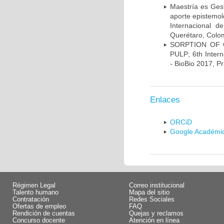
Maestría es Ges
aporte epistemol
Internacional d
Querétaro, Colo
SORPTION OF
PULP; 6th Inter
- BioBio 2017, P
Enlaces
ORCiD
Google Académi
Régimen Legal
Correo institucional
Talento humano
Mapa del sitio
Contratación
Redes Sociales
Ofertas de empleo
FAQ
Rendición de cuentas
Quejas y reclamos
Concurso docente
Atención en línea