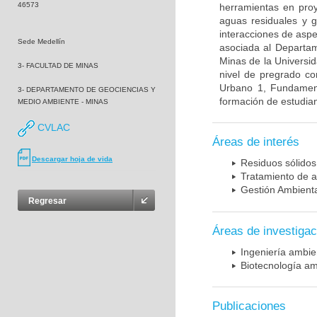
46573
herramientas en proy
aguas residuales y g
interacciones de aspec
Sede Medellín
asociada al Departam
Minas de la Universi
3- FACULTAD DE MINAS
nivel de pregrado co
Urbano 1, Fundament
3- DEPARTAMENTO DE GEOCIENCIAS Y
formación de estudian
MEDIO AMBIENTE - MINAS
CVLAC
Áreas de interés
Descargar hoja de vida
Residuos sólidos
Tratamiento de 
Gestión Ambient
Regresar
Áreas de investigac
Ingeniería ambie
Biotecnología am
Publicaciones