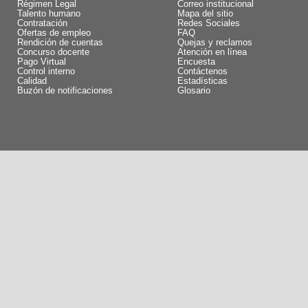
Régimen Legal
Correo institucional
Talento humano
Mapa del sitio
Contratación
Redes Sociales
Ofertas de empleo
FAQ
Rendición de cuentas
Quejas y reclamos
Concurso docente
Atención en línea
Pago Virtual
Encuesta
Control interno
Contáctenos
Calidad
Estadísticas
Buzón de notificaciones
Glosario