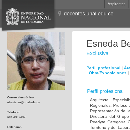
Aspirantes
docentes.unal.edu.co
Esneda Bea
Exclusiva
Perfil profesional
|
Áre
|
Obra/Exposiciones
|
Perfil profesional
Correo electrónico:
Arquitecta. Especia
ebarrietan@unal.edu.co
Regionales. Profesor
Representación de la
Teléfono:
Directora del Grupo 
604 4309432
Reedyte Categoría C
Territorio y del Labo
Extensión: