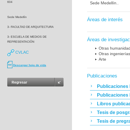
604
Sede Medellín..
Sede Medellín
Áreas de interés
3- FACULTAD DE ARQUITECTURA
3- ESCUELA DE MEDIOS DE
Áreas de investigac
REPRESENTACIÓN
Otras humanida
CVLAC
Otras ingeniería
Arte
Descargar hoja de vida
Publicaciones
Regresar
Publicaciones 
Publicaciones
Libros publica
Tesis de posg
Tesis de pregr