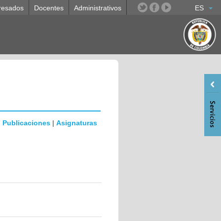
resados
Docentes
Administrativos
ES
|
Publicaciones
|
Asignaturas