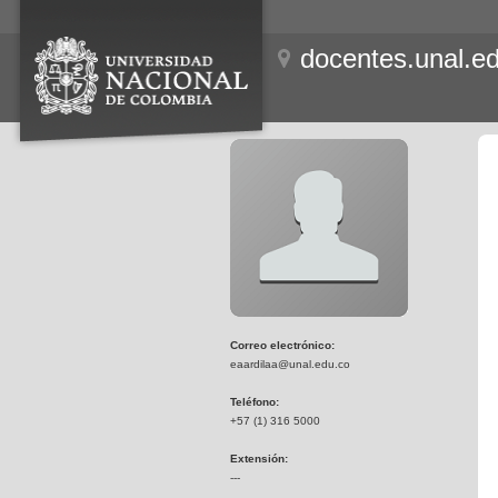
docentes.unal.e
Correo electrónico:
eaardilaa@unal.edu.co
Teléfono:
+57 (1) 316 5000
Extensión:
---