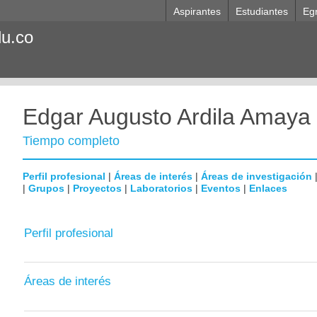
Aspirantes
Estudiantes
Eg
du.co
Edgar Augusto Ardila Amaya
Tiempo completo
Perfil profesional
|
Áreas de interés
|
Áreas de investigación
|
Grupos
|
Proyectos
|
Laboratorios
|
Eventos
|
Enlaces
Perfil profesional
Áreas de interés