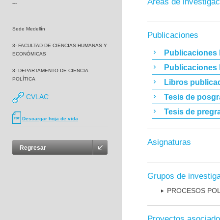
Áreas de investigac
---
Sede Medellín
Publicaciones
3- FACULTAD DE CIENCIAS HUMANAS Y
Publicaciones 
ECONÓMICAS
Publicaciones
3- DEPARTAMENTO DE CIENCIA
POLÍTICA
Libros publica
CVLAC
Tesis de posg
Tesis de pregr
Descargar hoja de vida
Asignaturas
Regresar
Grupos de investig
PROCESOS POL
Proyectos asociad