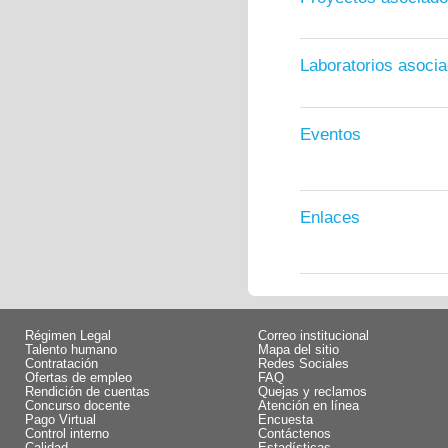
Laboratorios asoci
Eventos
Enlaces
Régimen Legal
Correo institucional
Talento humano
Mapa del sitio
Contratación
Redes Sociales
Ofertas de empleo
FAQ
Rendición de cuentas
Quejas y reclamos
Concurso docente
Atención en línea
Pago Virtual
Encuesta
Control interno
Contáctenos