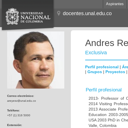
Aspirantes
docentes.unal.edu.co
Andres Re
Exclusiva
Perfil profesional
|
Áre
|
Grupos
|
Proyectos
Perfil profesional
Correo electrónico:
2013- Professor of 
areyesv@unal.edu.co
2014 Visiting Profess
2013 Associate Profe
Teléfono:
Education 2003-2005 
+57 (1) 316 5000
USA 2003 PhD in Chemi
Valle, Colombia
Extensión: