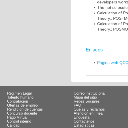
developers works
The not so esote
Calculation of P
Theory,; POS- MO
Calculation of P
Theory,; POSMOL 
Enlaces
Página web QC
Régimen Legal
Correo institucional
Talento humano
Mapa del sitio
Contratación
Redes Sociales
Ofertas de empleo
FAQ
Rendición de cuentas
Quejas y reclamos
Concurso docente
Atención en línea
Pago Virtual
Encuesta
Control interno
Contáctenos
Calidad
Estadísticas