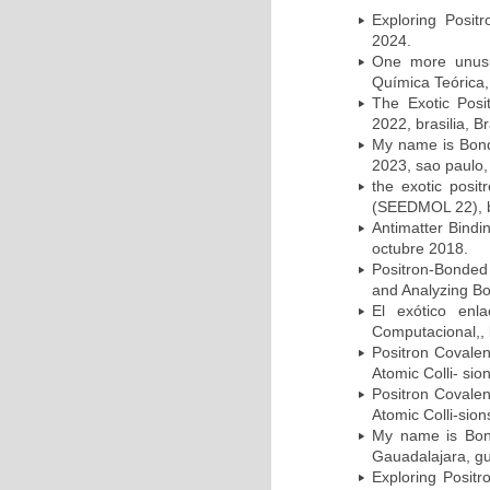
Exploring Posit
2024.
One more unusu
Química Teórica,
The Exotic Posi
2022, brasilia, B
My name is Bond
2023, sao paulo, 
the exotic posi
(SEEDMOL 22), br
Antimatter Bindi
octubre 2018.
Positron-Bonded
and Analyzing Bo
El exótico enl
Computacional,,
Positron Covalen
Atomic Colli- sio
Positron Covalen
Atomic Colli-sion
My name is Bond
Gauadalajara, gu
Exploring Posit