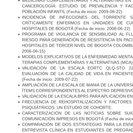
MEDICINAS COMPLEMENTARIAS Y ALTERNATIVAS EN 
CANCEROLOGÍA: ESTUDIO DE PREVALENCIA Y FA
POBLACIÓN INFANTIL
(Fecha de inicio: 2009-08-22)
INCIDENCIA DE INFECCIONES DEL TORRENTE S
CRÍTICAMENTE ENFERMOS EN UNIDADES DE CUI
HOSPITALES DE BOGOTÁ
(Fecha de inicio: 2008-06-22)
PROGRAMA DE VIGILANCIA DE SENSIBILIDAD AL F
RIESGO PARA GENERACIÓN DE RESISTENCIA EN PAC
HOSPITALES DE TERCER NIVEL DE BOGOTA COLOMBIA
2006-06-15)
MODELOS EXPLICATIVOS DE LA ENFERMEDAD MENTA
TERAPIAS COMPLEMENTARIAS Y ALTERNATIVAS (MCA)
VALIDACIÓN DE LA ESCALA EORTC QLQ-STO 2
EVALUACIÓN DE LA CALIDAD DE VIDA EN PACIEN
(Fecha de inicio: 2009-07-22)
AMPLIACIÓN DE LA ESCALA DE MANIA DE LA UNIVER
ÍTEMS CORRESPONDIENTES AL ESPECTRO DEPRESIV
VALIDACIÓN DE LA ESCALA BPRS PARA APLICACIÓN E
FRECUENCIA DE REHOSPITALIZACIÓN Y FACTORES
PSIQUIÁTRICOS: UN ESTUDIO DE COHORTE.
CARACTERIZACIÓN DE LAS NOTICIAS SOBRE SUI
COMUNICACIÓN IMPRESOS EN BOGOTÁ
(Fecha de inic
COMPARACIÓN DE DOS ESTRATEGIAS PARA LA EN
ENTREVISTA CLÍNICA EN ESTUDIANTES DE PREGRA