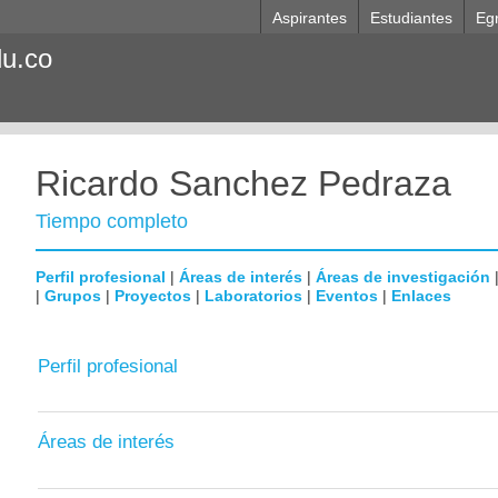
Aspirantes
Estudiantes
Eg
du.co
Ricardo Sanchez Pedraza
Tiempo completo
Perfil profesional
|
Áreas de interés
|
Áreas de investigación
|
Grupos
|
Proyectos
|
Laboratorios
|
Eventos
|
Enlaces
Perfil profesional
Áreas de interés