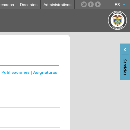
resados
Docentes
Administrativos
ES
|
Publicaciones
|
Asignaturas