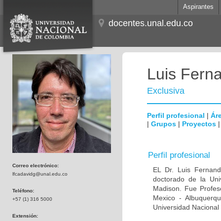
Aspirantes
docentes.unal.edu.co
Luis Fern
Exclusiva
Perfil profesional
|
Áre
|
Grupos
|
Proyectos
Perfil profesional
Correo electrónico:
EL Dr. Luis Fernan
lfcadavidg@unal.edu.co
doctorado de la Uni
Madison. Fue Profeso
Teléfono:
Mexico - Albuquerque
+57 (1) 316 5000
Universidad Nacional 
Extensión: