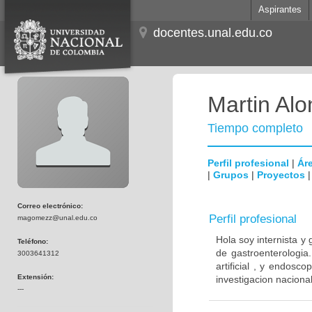
Aspirantes
docentes.unal.edu.co
Martin Al
Tiempo completo
Perfil profesional
|
Áre
|
Grupos
|
Proyectos
Correo electrónico:
Perfil profesional
magomezz@unal.edu.co
Hola soy internista y
Teléfono:
de gastroenterologia.
3003641312
artificial , y endos
Extensión:
investigacion naciona
---