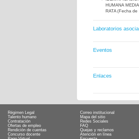
HUMANA MEDIA
RATA
(Fecha de i
Laboratorios asoci
Eventos
Enlaces
Régimen Legal
Correo institucional
Talento humano
Mapa del sitio
Contratación
Redes Sociales
Ofertas de empleo
FAQ
Rendición de cuentas
Quejas y reclamos
Concurso docente
Atención en línea
Pago Virtual
Encuesta